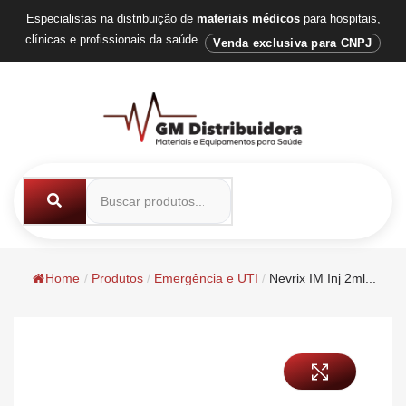
Especialistas na distribuição de
materiais médicos
para hospitais,
clínicas e profissionais da saúde.
Venda exclusiva para CNPJ
Home
/
Produtos
/
Emergência e UTI
/
Nevrix IM Inj 2ml...