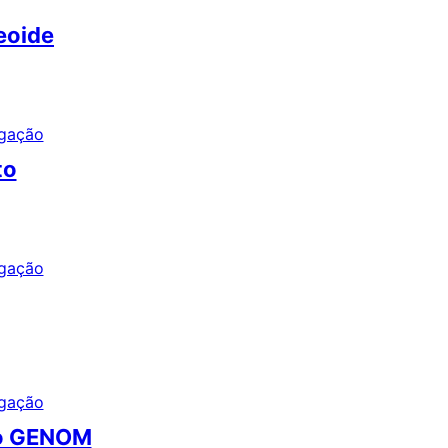
eoide
to
co GENOM