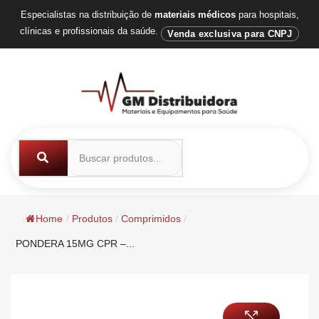
Especialistas na distribuição de
materiais médicos
para hospitais,
clínicas e profissionais da saúde.
Venda exclusiva para CNPJ
Home
/
Produtos
/
Comprimidos
/
PONDERA 15MG CPR –...