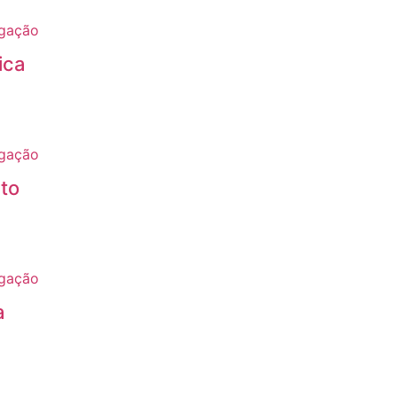
ica
to
a