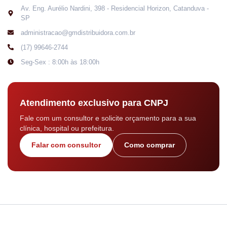
Av. Eng. Aurélio Nardini, 398 - Residencial Horizon, Catanduva -
SP
administracao@gmdistribuidora.com.br
(17) 99646-2744
Seg-Sex : 8:00h às 18:00h
Atendimento exclusivo para CNPJ
Fale com um consultor e solicite orçamento para a sua
clínica, hospital ou prefeitura.
Falar com consultor
Como comprar