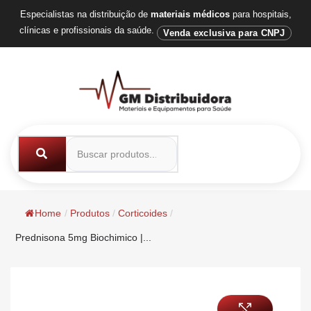
Especialistas na distribuição de
materiais médicos
para hospitais,
clínicas e profissionais da saúde.
Venda exclusiva para CNPJ
Home
/
Produtos
/
Corticoides
/
Prednisona 5mg Biochimico |...