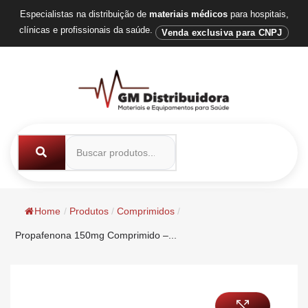
Especialistas na distribuição de
materiais médicos
para hospitais,
clínicas e profissionais da saúde.
Venda exclusiva para CNPJ
Home
/
Produtos
/
Comprimidos
/
Propafenona 150mg Comprimido –...