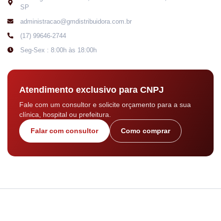
SP
administracao@gmdistribuidora.com.br
(17) 99646-2744
Seg-Sex : 8:00h às 18:00h
Atendimento exclusivo para CNPJ
Fale com um consultor e solicite orçamento para a sua
clínica, hospital ou prefeitura.
Falar com consultor
Como comprar