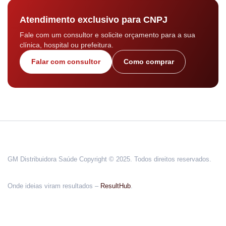
Atendimento exclusivo para CNPJ
Fale com um consultor e solicite orçamento para a sua
clínica, hospital ou prefeitura.
Falar com consultor
Como comprar
GM Distribuidora Saúde Copyright © 2025. Todos direitos reservados.
Onde ideias viram resultados –
ResultHub
.