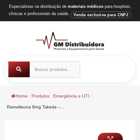
Especialistas na distribuição de
materiais médicos
para hospitais,
clínicas e profissionais da saúde.
Venda exclusiva para CNPJ
Home
/
Produtos
/
Emergência e UTI
/
Ramelteona 8mg Takeda –...