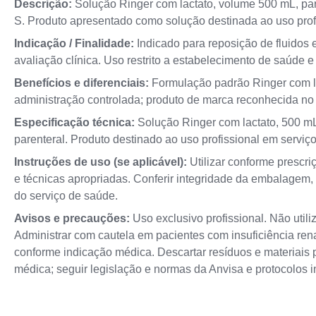
Descrição:
Solução Ringer com lactato, volume 500 mL, par
S. Produto apresentado como solução destinada ao uso prof
Indicação / Finalidade:
Indicado para reposição de fluidos e
avaliação clínica. Uso restrito a estabelecimento de saúde e 
Benefícios e diferenciais:
Formulação padrão Ringer com lac
administração controlada; produto de marca reconhecida no
Especificação técnica:
Solução Ringer com lactato, 500 mL
parenteral. Produto destinado ao uso profissional em serviç
Instruções de uso (se aplicável):
Utilizar conforme prescri
e técnicas apropriadas. Conferir integridade da embalagem, 
do serviço de saúde.
Avisos e precauções:
Uso exclusivo profissional. Não util
Administrar com cautela em pacientes com insuficiência renal,
conforme indicação médica. Descartar resíduos e materiais p
médica; seguir legislação e normas da Anvisa e protocolos in