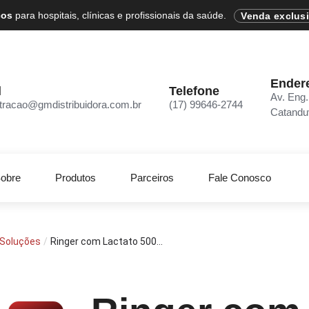
cos
para hospitais, clínicas e profissionais da saúde.
Venda exclus
Ender
l
Telefone
Av. Eng.
tracao@gmdistribuidora.com.br
(17) 99646-2744
Catandu
obre
Produtos
Parceiros
Fale Conosco
 Soluções
/
Ringer com Lactato 500...