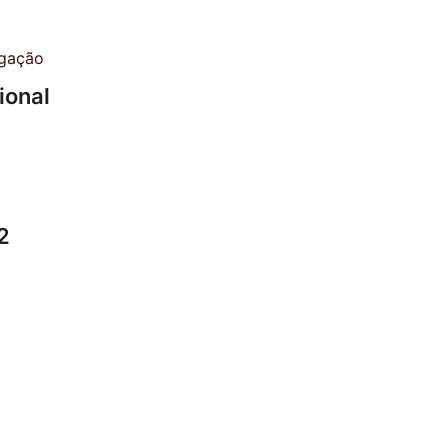
ional
2