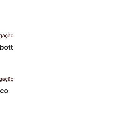
bott
ico