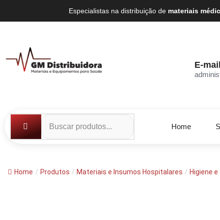
Especialistas na distribuição de
materiais médi
E-mai
adminis
Home
S
Home
/
Produtos
/
Materiais e Insumos Hospitalares
/
Higiene e