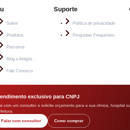
u
Suporte
Sobre
Política de privacidade
Produtos
Perguntas Frequentes
Parceiros
Blog e Artigos
Fale Conosco
endimento exclusivo para CNPJ
le com um consultor e solicite orçamento para a sua clínica, hospital o
feitura.
Falar com consultor
Como comprar