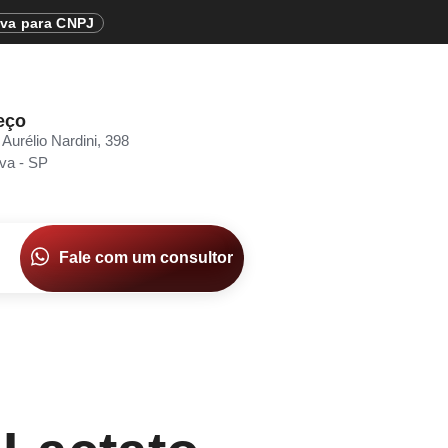
iva para CNPJ
eço
 Aurélio Nardini, 398
va - SP
Fale com um consultor