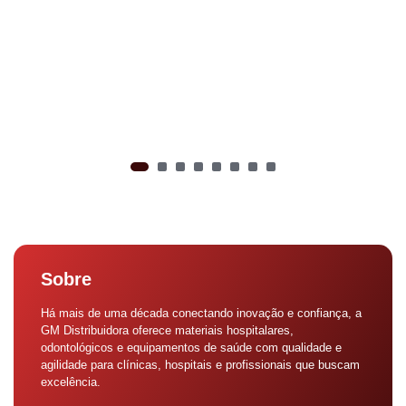
Sobre
Há mais de uma década conectando inovação e confiança, a
GM Distribuidora oferece materiais hospitalares,
odontológicos e equipamentos de saúde com qualidade e
agilidade para clínicas, hospitais e profissionais que buscam
excelência.