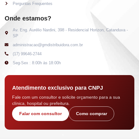
Perguntas Frequentes
Onde estamos?
Av. Eng. Aurélio Nardini, 398 - Residencial Horizon, Catanduva -
SP
administracao@gmdistribuidora.com.br
(17) 99646-2744
Seg-Sex : 8:00h às 18:00h
Atendimento exclusivo para CNPJ
Fale com um consultor e solicite orçamento para a sua
clínica, hospital ou prefeitura.
Falar com consultor
Como comprar