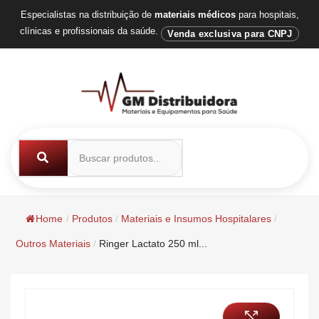
Especialistas na distribuição de
materiais médicos
para hospitais,
clínicas e profissionais da saúde.
Venda exclusiva para CNPJ
Home
/
Produtos
/
Materiais e Insumos Hospitalares
/
Outros Materiais
/
Ringer Lactato 250 ml...