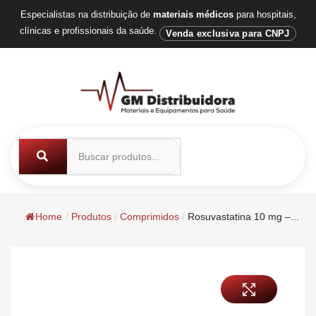
Especialistas na distribuição de
materiais médicos
para hospitais,
clínicas e profissionais da saúde.
Venda exclusiva para CNPJ
Home
/
Produtos
/
Comprimidos
/
Rosuvastatina 10 mg –...