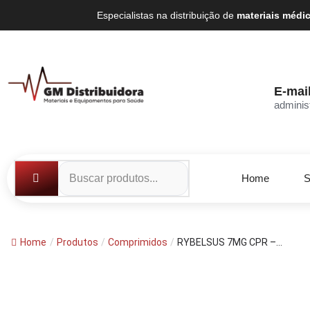
Especialistas na distribuição de
materiais médi
E-mai
adminis
Home
S
Home
/
Produtos
/
Comprimidos
/
RYBELSUS 7MG CPR –...