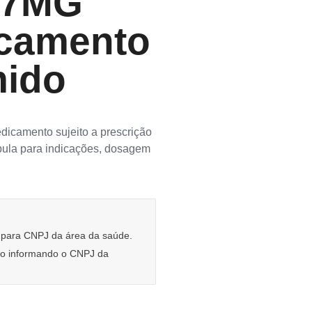
 7MG
camento
mido
amento sujeito a prescrição
 bula para indicações, dosagem
e para CNPJ da área da saúde.
rio informando o CNPJ da