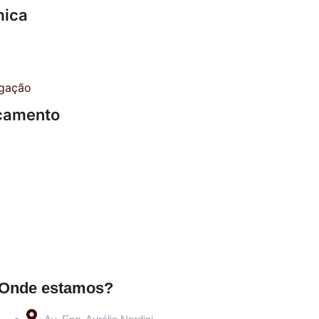
mica
icamento
Onde estamos?