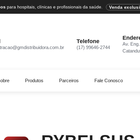
cos
para hospitais, clínicas e profissionais da saúde.
Venda exclus
Ender
l
Telefone
Av. Eng.
tracao@gmdistribuidora.com.br
(17) 99646-2744
Catandu
obre
Produtos
Parceiros
Fale Conosco