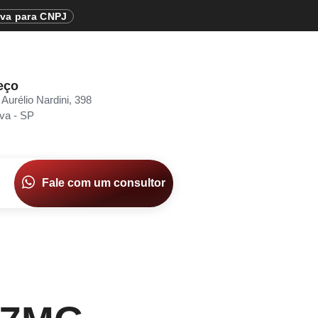
iva para CNPJ
eço
 Aurélio Nardini, 398
va - SP
Fale com um consultor