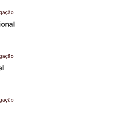
ional
el