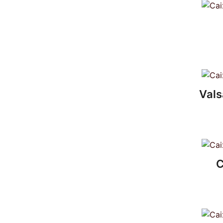
Vals
C