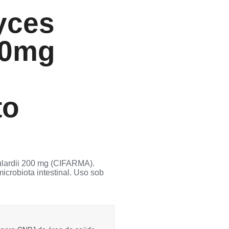
yces
00mg
to
lardii 200 mg (CIFARMA).
icrobiota intestinal. Uso sob