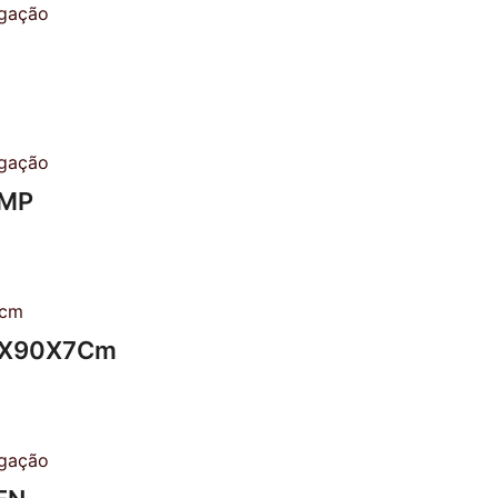
AMP
00X90X7Cm