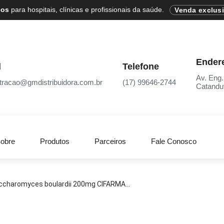
cos
para hospitais, clínicas e profissionais da saúde.
Venda exclus
Ender
l
Telefone
Av. Eng.
tracao@gmdistribuidora.com.br
(17) 99646-2744
Catandu
obre
Produtos
Parceiros
Fale Conosco
ccharomyces boulardii 200mg CIFARMA...