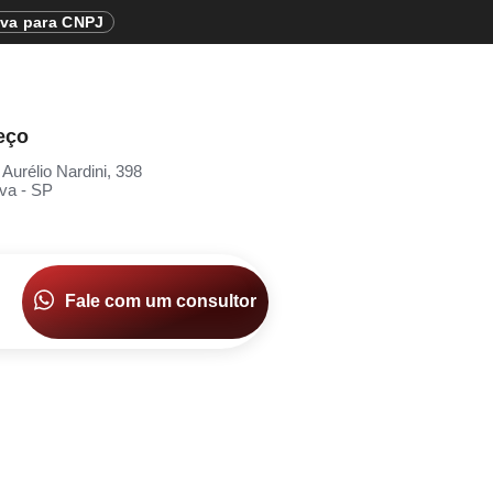
iva para CNPJ
eço
 Aurélio Nardini, 398
va - SP
Fale com um consultor