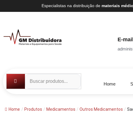
Especialistas na distribuição de
materiais médi
E-mai
adminis
Home
S
Home
/
Produtos
/
Medicamentos
/
Outros Medicamentos
/
Sa