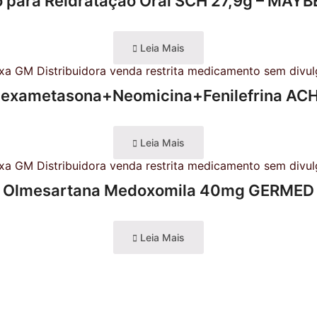
 para Reidratação Oral SCH 27,9g – MAY
Leia Mais
exametasona+Neomicina+Fenilefrina AC
Leia Mais
Olmesartana Medoxomila 40mg GERMED
Leia Mais