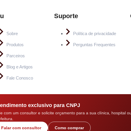
u
Suporte
Sobre
Política de privacidade
Produtos
Perguntas Frequentes
Parceiros
Blog e Artigos
Fale Conosco
endimento exclusivo para CNPJ
le com um consultor e solicite orçamento para a sua clínica, hospital o
feitura.
Falar com consultor
Como comprar