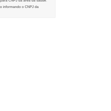
e para CNPJ da área da saúde.
rio informando o CNPJ da