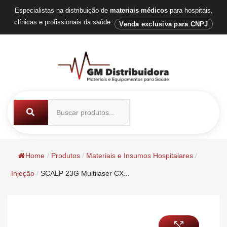
Especialistas na distribuição de
materiais médicos
para hospitais,
clínicas e profissionais da saúde.
Venda exclusiva para CNPJ
Home
/
Produtos
/
Materiais e Insumos Hospitalares
/
Injeção
/
SCALP 23G Multilaser CX...