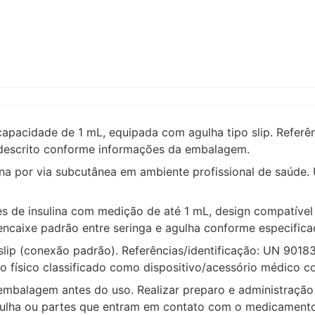
 capacidade de 1 mL, equipada com agulha tipo slip. Refe
o descrito conforme informações da embalagem.
na por via subcutânea em ambiente profissional de saúde. U
s de insulina com medição de até 1 mL, design compatível 
encaixe padrão entre seringa e agulha conforme especifica
slip (conexão padrão). Referências/identificação: UN 901
uto físico classificado como dispositivo/acessório médico 
 embalagem antes do uso. Realizar preparo e administração 
a agulha ou partes que entram em contato com o medicamen