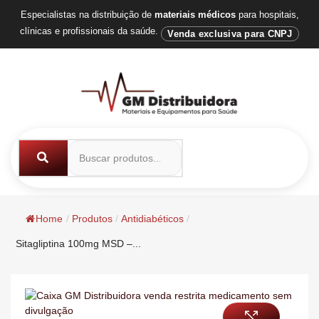
Especialistas na distribuição de
materiais médicos
para hospitais,
clínicas e profissionais da saúde.
Venda exclusiva para CNPJ
Home
/
Produtos
/
Antidiabéticos
/
Sitagliptina 100mg MSD –...