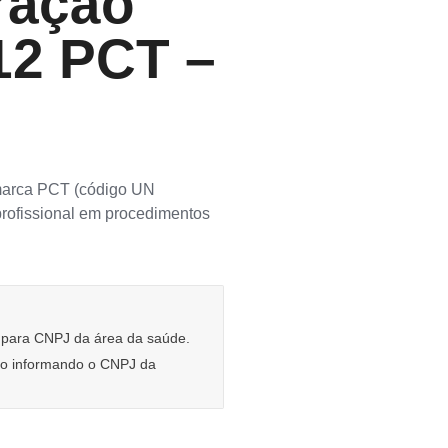
ração
12 PCT –
 marca PCT (código UN
profissional em procedimentos
e para CNPJ da área da saúde.
rio informando o CNPJ da