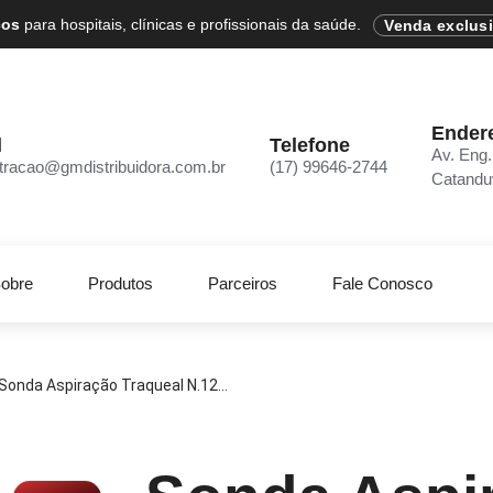
cos
para hospitais, clínicas e profissionais da saúde.
Venda exclus
Ender
l
Telefone
Av. Eng.
tracao@gmdistribuidora.com.br
(17) 99646-2744
Catandu
obre
Produtos
Parceiros
Fale Conosco
Sonda Aspiração Traqueal N.12...