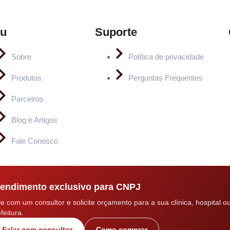
u
Suporte
Sobre
Política de privacidade
Produtos
Perguntas Frequentes
Parceiros
Blog e Artigos
Fale Conosco
endimento exclusivo para CNPJ
le com um consultor e solicite orçamento para a sua clínica, hospital o
feitura.
Falar com consultor
Como comprar