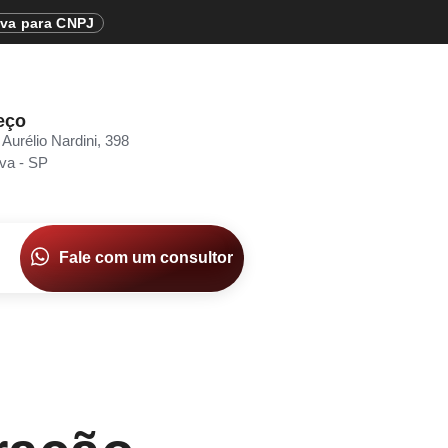
iva para CNPJ
eço
 Aurélio Nardini, 398
va - SP
Fale com um consultor