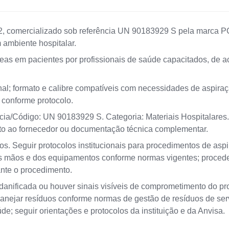
12, comercializado sob referência UN 90183929 S pela marca P
ambiente hospitalar.
eas em pacientes por profissionais de saúde capacitados, de a
al; formato e calibre compatíveis com necessidades de aspira
o conforme protocolo.
cia/Código: UN 90183929 S. Categoria: Materiais Hospitalares.
unto ao fornecedor ou documentação técnica complementar.
dos. Seguir protocolos institucionais para procedimentos de aspir
das mãos e dos equipamentos conforme normas vigentes; proced
ante o procedimento.
danificada ou houver sinais visíveis de comprometimento do pr
 manejar resíduos conforme normas de gestão de resíduos de se
de; seguir orientações e protocolos da instituição e da Anvisa.