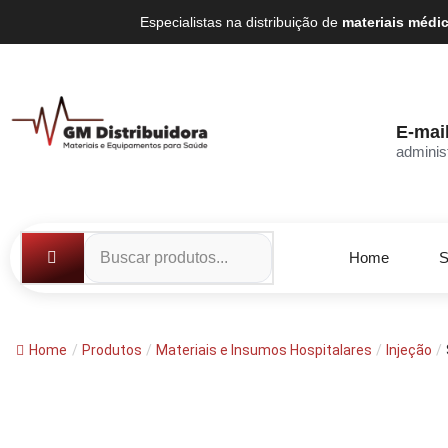
Especialistas na distribuição de
materiais médi
E-mai
adminis
Home
S
Home
/
Produtos
/
Materiais e Insumos Hospitalares
/
Injeção
/