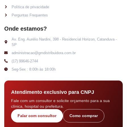
Política de privacidade
Perguntas Frequentes
Onde estamos?
Av. Eng. Aurélio Nardini, 398 - Residencial Horizon, Catanduva -
SP
administracao@gmdistribuidora.com.br
(17) 99646-2744
Seg-Sex : 8:00h às 18:00h
Atendimento exclusivo para CNPJ
Fale com um consultor e solicite orçamento para a sua
clínica, hospital ou prefeitura.
Falar com consultor
Como comprar