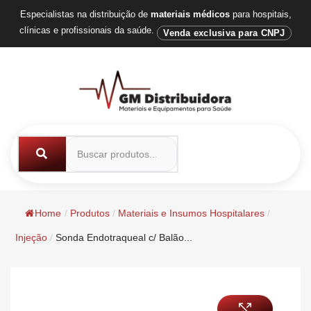
Especialistas na distribuição de
materiais médicos
para hospitais,
clínicas e profissionais da saúde.
Venda exclusiva para CNPJ
Home
/
Produtos
/
Materiais e Insumos Hospitalares
/
Injeção
/
Sonda Endotraqueal c/ Balão...