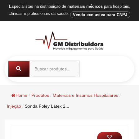
Especialistas na distribuição de
materiais médicos
para hospitais,
clínicas e profissionais da saúde.
Venda exclusiva para CNPJ
Home
/
Produtos
/
Materiais e Insumos Hospitalares
/
Injeção
/
Sonda Foley Látex 2...