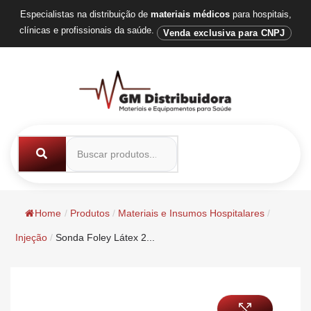
Especialistas na distribuição de
materiais médicos
para hospitais,
clínicas e profissionais da saúde.
Venda exclusiva para CNPJ
Home
/
Produtos
/
Materiais e Insumos Hospitalares
/
Injeção
/
Sonda Foley Látex 2...