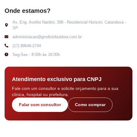
Onde estamos?
Av. Eng. Aurélio Nardini, 398 - Residencial Horizon, Catanduva -
SP
administracao@gmdistribuidora.com.br
(17) 99646-2744
Seg-Sex : 8:00h às 18:00h
Atendimento exclusivo para CNPJ
Fale com um consultor e solicite orçamento para a sua
clínica, hospital ou prefeitura.
Falar com consultor
Como comprar