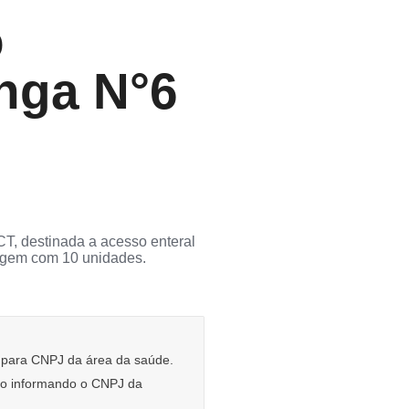
o
nga N°6
T, destinada a acesso enteral
agem com 10 unidades.
e para CNPJ da área da saúde.
rio informando o CNPJ da