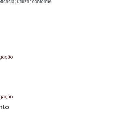
icácia; utilizar conforme
nto