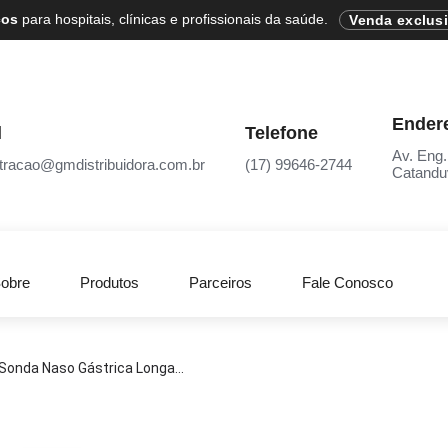
cos
para hospitais, clínicas e profissionais da saúde.
Venda exclus
Ender
l
Telefone
Av. Eng.
tracao@gmdistribuidora.com.br
(17) 99646-2744
Catandu
obre
Produtos
Parceiros
Fale Conosco
Sonda Naso Gástrica Longa...