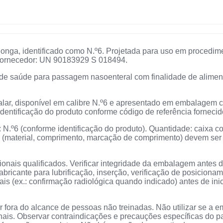
longa, identificado como N.º6. Projetada para uso em procedim
e/fornecedor: UN 90183929 S 018494.
s de saúde para passagem nasoenteral com finalidade de alime
lar, disponível em calibre N.º6 e apresentado em embalagem c
dentificação do produto conforme código de referência fornecid
 N.º6 (conforme identificação do produto). Quantidade: caixa 
(material, comprimento, marcação de comprimento) devem ser 
ionais qualificados. Verificar integridade da embalagem antes do
fabricante para lubrificação, inserção, verificação de posiciona
s (ex.: confirmação radiológica quando indicado) antes de inic
r fora do alcance de pessoas não treinadas. Não utilizar se a e
nais. Observar contraindicações e precauções específicas do p