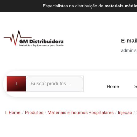
Especialistas na distribuição de
materiais médi
E-mai
adminis
Home
S
Home
/
Produtos
/
Materiais e Insumos Hospitalares
/
Injeção
/