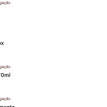
ox
70ml