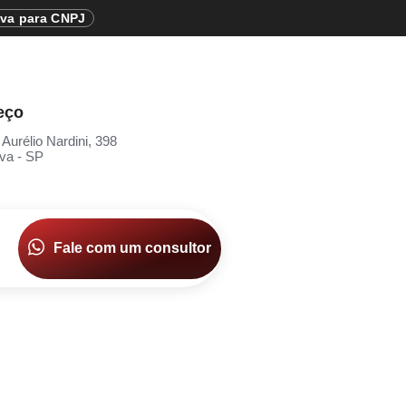
iva para CNPJ
eço
 Aurélio Nardini, 398
va - SP
Fale com um consultor