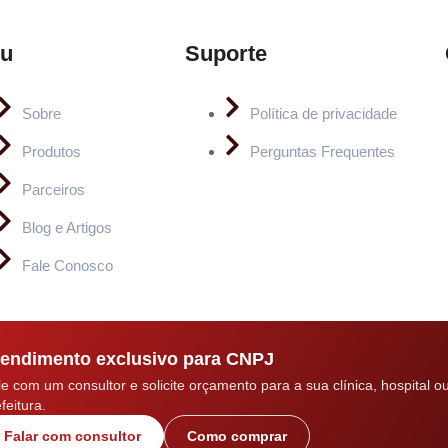
u
Suporte
Sobre
Política de privacidade
Produtos
Perguntas Frequentes
Parceiros
Blog e Artigos
Fale Conosco
endimento exclusivo para CNPJ
le com um consultor e solicite orçamento para a sua clínica, hospital o
feitura.
Falar com consultor
Como comprar