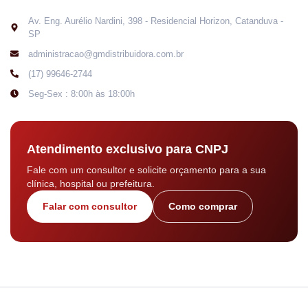
Av. Eng. Aurélio Nardini, 398 - Residencial Horizon, Catanduva -
SP
administracao@gmdistribuidora.com.br
(17) 99646-2744
Seg-Sex : 8:00h às 18:00h
Atendimento exclusivo para CNPJ
Fale com um consultor e solicite orçamento para a sua
clínica, hospital ou prefeitura.
Falar com consultor
Como comprar