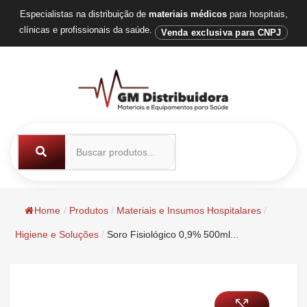
Especialistas na distribuição de
materiais médicos
para hospitais,
clínicas e profissionais da saúde.
Venda exclusiva para CNPJ
Home
/
Produtos
/
Materiais e Insumos Hospitalares
/
Higiene e Soluções
/
Soro Fisiológico 0,9% 500ml...