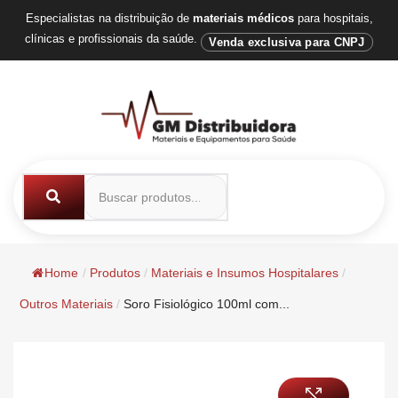
Especialistas na distribuição de
materiais médicos
para hospitais,
clínicas e profissionais da saúde.
Venda exclusiva para CNPJ
Home
/
Produtos
/
Materiais e Insumos Hospitalares
/
Outros Materiais
/
Soro Fisiológico 100ml com...