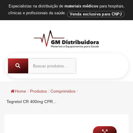
Especialistas na distribuição de
materiais médicos
para hospitais,
clínicas e profissionais da saúde.
Venda exclusiva para CNPJ
Home
/
Produtos
/
Comprimidos
/
Tegretol CR 400mg CPR...