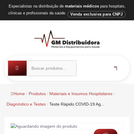
Especialistas na distribuição de
materiais médicos
para hospitais,
clínicas e profissionais da saúde.
Venda exclusiva para CNPJ
Home
/
Produtos
/
Materiais e Insumos Hospitalares
/
Diagnóstico e Testes
/
Teste Rápido COVID-19 Ag...