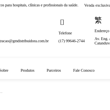
cos
para hospitais, clínicas e profissionais da saúde.
Venda exclusiv
Endereço
Telefone
Av. Eng. 
tracao@gmdistribuidora.com.br
(17) 99646-2744
Catanduv
Sobre
Produtos
Parceiros
Fale Conosco
..