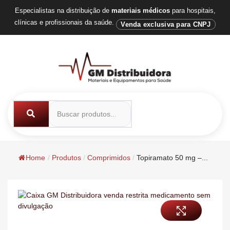
Especialistas na distribuição de
materiais médicos
para hospitais,
clínicas e profissionais da saúde.
Venda exclusiva para CNPJ
Home
/
Produtos
/
Comprimidos
/
Topiramato 50 mg –...