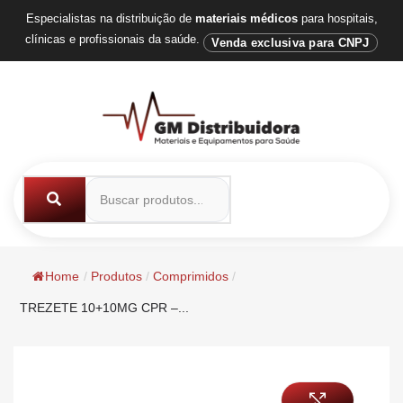
Especialistas na distribuição de
materiais médicos
para hospitais,
clínicas e profissionais da saúde.
Venda exclusiva para CNPJ
Home
/
Produtos
/
Comprimidos
/
TREZETE 10+10MG CPR –...