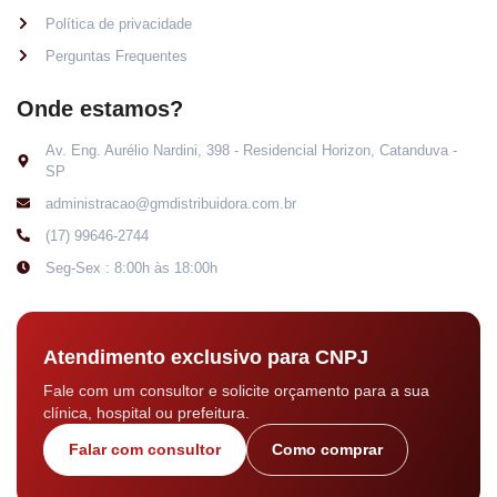
Política de privacidade
Perguntas Frequentes
Onde estamos?
Av. Eng. Aurélio Nardini, 398 - Residencial Horizon, Catanduva -
SP
administracao@gmdistribuidora.com.br
(17) 99646-2744
Seg-Sex : 8:00h às 18:00h
Atendimento exclusivo para CNPJ
Fale com um consultor e solicite orçamento para a sua
clínica, hospital ou prefeitura.
Falar com consultor
Como comprar