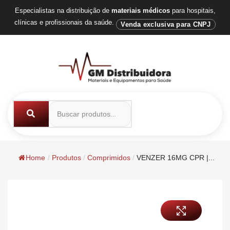
Especialistas na distribuição de
materiais médicos
para hospitais,
clínicas e profissionais da saúde.
Venda exclusiva para CNPJ
Home
/
Produtos
/
Comprimidos
/
VENZER 16MG CPR |...