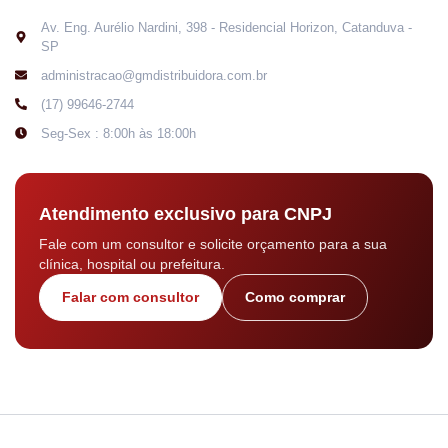
Av. Eng. Aurélio Nardini, 398 - Residencial Horizon, Catanduva -
SP
administracao@gmdistribuidora.com.br
(17) 99646-2744
Seg-Sex : 8:00h às 18:00h
Atendimento exclusivo para CNPJ
Fale com um consultor e solicite orçamento para a sua
clínica, hospital ou prefeitura.
Falar com consultor
Como comprar