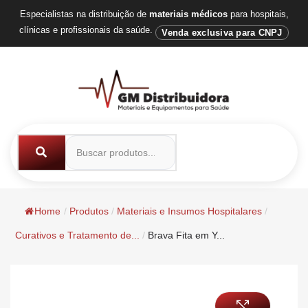
Especialistas na distribuição de
materiais médicos
para hospitais,
clínicas e profissionais da saúde.
Venda exclusiva para CNPJ
Home
/
Produtos
/
Materiais e Insumos Hospitalares
/
Curativos e Tratamento de...
/
Brava Fita em Y...