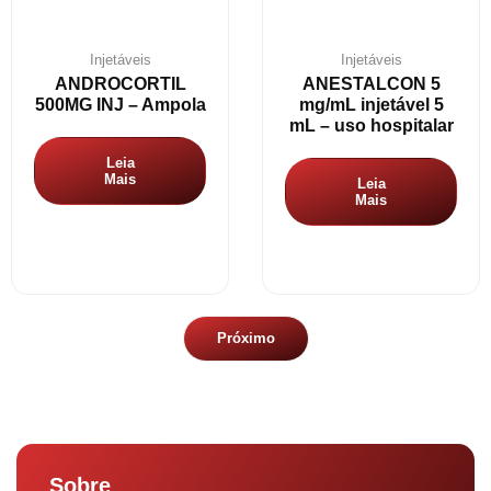
Injetáveis
Injetáveis
ANDROCORTIL
ANESTALCON 5
500MG INJ – Ampola
mg/mL injetável 5
mL – uso hospitalar
Leia
Mais
Leia
Mais
Próximo
Sobre