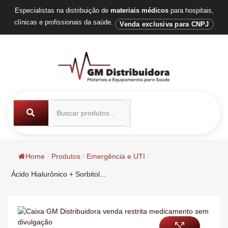
Especialistas na distribuição de
materiais médicos
para hospitais,
clínicas e profissionais da saúde.
Venda exclusiva para CNPJ
Home
/
Produtos
/
Emergência e UTI
/
Ácido Hialurônico + Sorbitol...