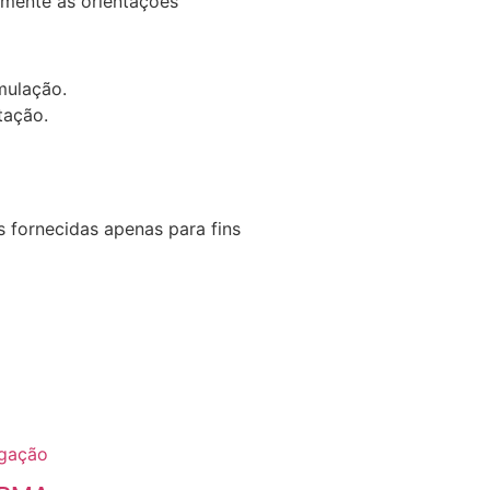
lmente as orientações
mulação.
tação.
 fornecidas apenas para fins