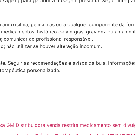
osagem) para garantir a dosagem prescrita. Seguir integra
à amoxicilina, penicilinas ou a qualquer componente da for
s medicamentos, histórico de alergias, gravidez ou amamen
s; comunicar ao profissional responsável.
o; não utilizar se houver alteração incomum.
te. Seguir as recomendações e avisos da bula. Informações
 terapêutica personalizada.