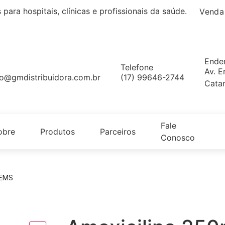
s
para hospitais, clínicas e profissionais da saúde.
Venda
Ende
Telefone
Av. E
ao@gmdistribuidora.com.br
(17) 99646-2744
Cata
Fale
obre
Produtos
Parceiros
Conosco
 EMS