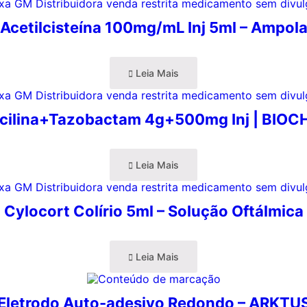
Acetilcisteína 100mg/mL Inj 5ml – Ampol
Leia Mais
acilina+Tazobactam 4g+500mg Inj | BIOC
Leia Mais
Cylocort Colírio 5ml – Solução Oftálmica
Leia Mais
Eletrodo Auto-adesivo Redondo – ARKTU