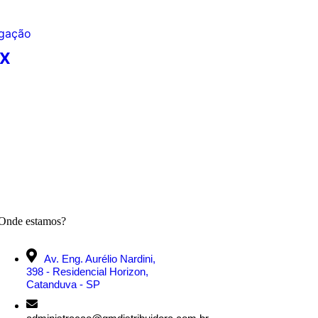
CX
Onde estamos?
Av. Eng. Aurélio Nardini,
398 - Residencial Horizon,
Catanduva - SP