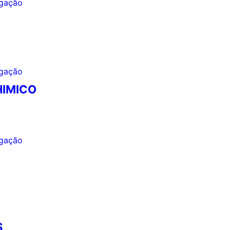
a
HIMICO
S