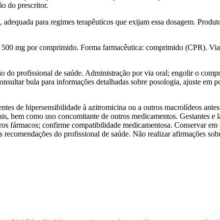
ão do prescritor.
adequada para regimes terapêuticos que exijam essa dosagem. Produt
o: 500 mg por comprimido. Forma farmacêutica: comprimido (CPR). Via d
o do profissional de saúde. Administração por via oral; engolir o comp
Consultar bula para informações detalhadas sobre posologia, ajuste em p
ntes de hipersensibilidade à azitromicina ou a outros macrolídeos ante
renais, bem como uso concomitante de outros medicamentos. Gestantes e l
utros fármacos; confirme compatibilidade medicamentosa. Conservar em
 as recomendações do profissional de saúde. Não realizar afirmações sob