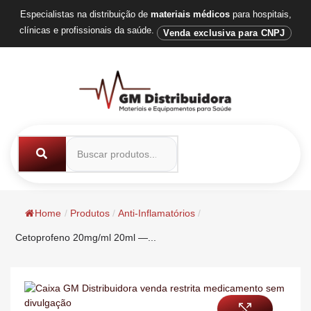
Especialistas na distribuição de
materiais médicos
para hospitais,
clínicas e profissionais da saúde.
Venda exclusiva para CNPJ
Home
/
Produtos
/
Anti-Inflamatórios
/
Cetoprofeno 20mg/ml 20ml —...