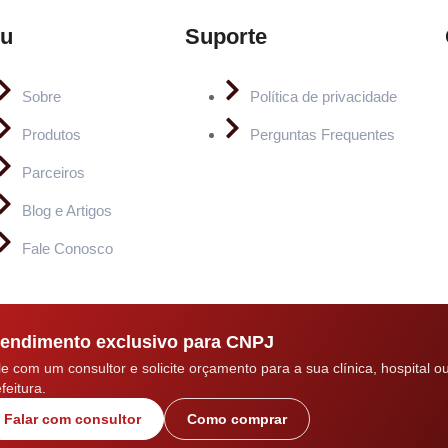
u
Suporte
Sobre
Política de privacidade
Produtos
Perguntas Frequentes
Parceiros
Blog e Artigos
Fale Conosco
endimento exclusivo para CNPJ
le com um consultor e solicite orçamento para a sua clínica, hospital o
feitura.
Falar com consultor
Como comprar