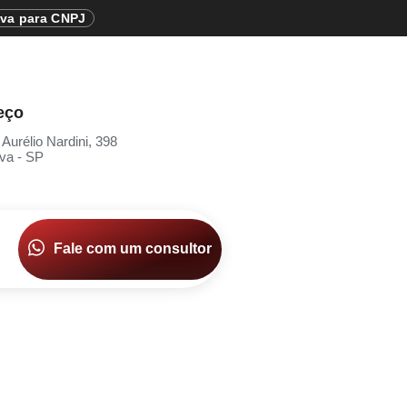
iva para CNPJ
eço
 Aurélio Nardini, 398
va - SP
Fale com um consultor