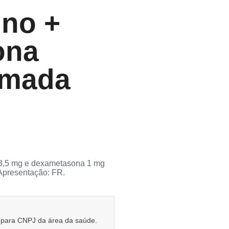
ino +
ona
omada
3,5 mg e dexametasona 1 mg
 Apresentação: FR.
e para CNPJ da área da saúde.