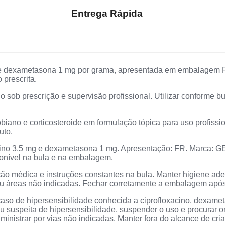
Entrega Rápida
 e dexametasona 1 mg por grama, apresentada em embalagem 
 prescrita.
 sob prescrição e supervisão profissional. Utilizar conforme bu
iano e corticosteroide em formulação tópica para uso profiss
uto.
ino 3,5 mg e dexametasona 1 mg. Apresentação: FR. Marca: 
onível na bula e na embalagem.
ção médica e instruções constantes na bula. Manter higiene ad
s ou áreas não indicadas. Fechar corretamente a embalagem após
caso de hipersensibilidade conhecida a ciprofloxacino, dexame
suspeita de hipersensibilidade, suspender o uso e procurar o
ministrar por vias não indicadas. Manter fora do alcance de cr