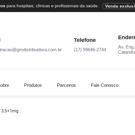
cos
para hospitais, clínicas e profissionais da saúde.
Venda exclus
Ender
l
Telefone
Av. Eng.
tracao@gmdistribuidora.com.br
(17) 99646-2744
Catandu
obre
Produtos
Parceiros
Fale Conosco
 3,5+1mg...