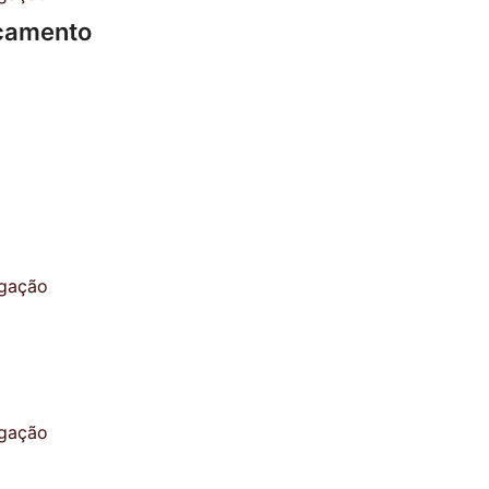
icamento
)