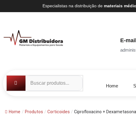
Especialistas na distribuição de
materiais médi
E-mai
adminis
Home
S
Home
/
Produtos
/
Corticoides
/
Ciprofloxacino + Dexametasona