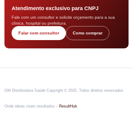
Atendimento exclusivo para CNPJ
Fale com um consultor e solicite orçamento para a sua
clínica, hospital ou prefeitura.
Falar com consultor
Como comprar
GM Distribuidora Saúde Copyright © 2025. Todos direitos reservados.
Onde ideias viram resultados –
ResultHub
.