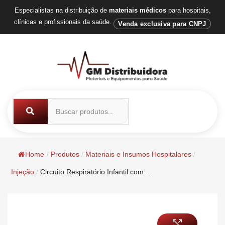
Especialistas na distribuição de
materiais médicos
para hospitais,
clínicas e profissionais da saúde.
Venda exclusiva para CNPJ
Home
/
Produtos
/
Materiais e Insumos Hospitalares
/
Injeção
/
Circuito Respiratório Infantil com...