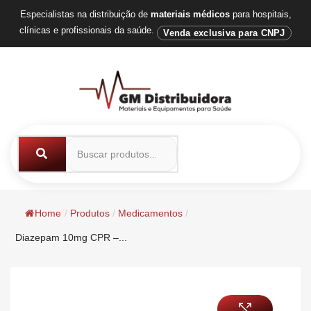
Especialistas na distribuição de
materiais médicos
para hospitais,
clínicas e profissionais da saúde.
Venda exclusiva para CNPJ
Home
/
Produtos
/
Medicamentos
/
Diazepam 10mg CPR –...