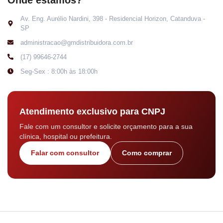
Av. Eng. Aurélio Nardini, 398 - Residencial Horizon, Catanduva -
SP
administracao@gmdistribuidora.com.br
(17) 99646-2744
Seg-Sex : 8:00h às 18:00h
Atendimento exclusivo para CNPJ
Fale com um consultor e solicite orçamento para a sua
clínica, hospital ou prefeitura.
Falar com consultor
Como comprar