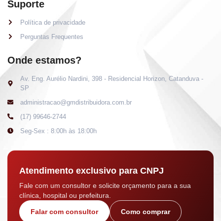
Suporte
Política de privacidade
Perguntas Frequentes
Onde estamos?
Av. Eng. Aurélio Nardini, 398 - Residencial Horizon, Catanduva -
SP
administracao@gmdistribuidora.com.br
(17) 99646-2744
Seg-Sex : 8:00h às 18:00h
Atendimento exclusivo para CNPJ
Fale com um consultor e solicite orçamento para a sua
clínica, hospital ou prefeitura.
Falar com consultor
Como comprar