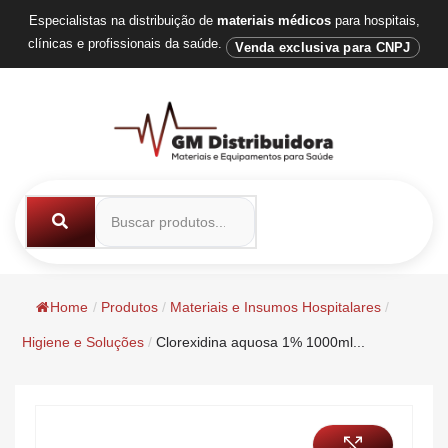
Especialistas na distribuição de
materiais médicos
para hospitais,
clínicas e profissionais da saúde.
Venda exclusiva para CNPJ
Home
/
Produtos
/
Materiais e Insumos Hospitalares
/
Higiene e Soluções
/
Clorexidina aquosa 1% 1000ml...