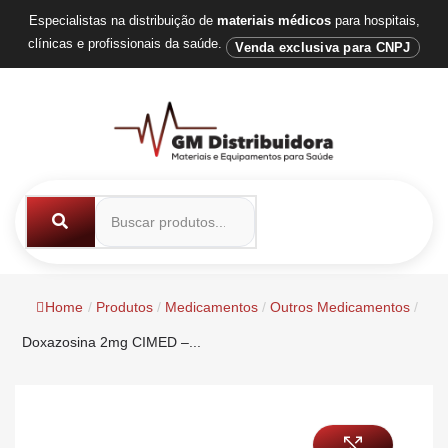
Especialistas na distribuição de
materiais médicos
para hospitais,
clínicas e profissionais da saúde.
Venda exclusiva para CNPJ
Home
/
Produtos
/
Medicamentos
/
Outros Medicamentos
/
Doxazosina 2mg CIMED –...