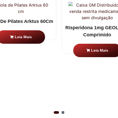
 De Pilates Arktus 60Cm
Risperidona 1mg GEO
Comprimido
Leia Mais
Leia Mais