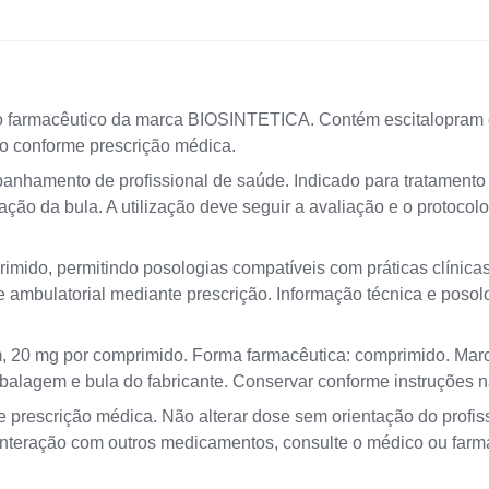
 farmacêutico da marca BIOSINTETICA. Contém escitalopram c
o conforme prescrição médica.
nhamento de profissional de saúde. Indicado para tratamento 
ção da bula. A utilização deve seguir a avaliação e o protocol
mido, permitindo posologias compatíveis com práticas clínicas
e ambulatorial mediante prescrição. Informação técnica e poso
ram, 20 mg por comprimido. Forma farmacêutica: comprimido. M
lagem e bula do fabricante. Conservar conforme instruções 
 prescrição médica. Não alterar dose sem orientação do profi
interação com outros medicamentos, consulte o médico ou farma