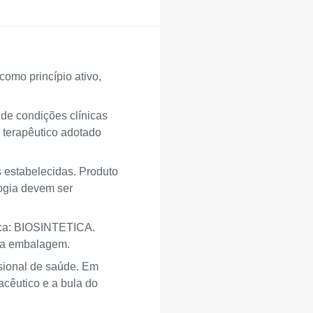
omo princípio ativo,
de condições clínicas
o terapêutico adotado
 estabelecidas. Produto
logia devem ser
arca: BIOSINTETICA.
na embalagem.
ssional de saúde. Em
cêutico e a bula do