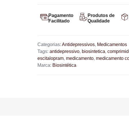
Pagamento
Produtos de
Facilitado
Qualidade
Categorias:
Antidepressivos
,
Medicamentos
Tags:
antidepressivo
,
biosintetica
,
comprimid
escitalopram
,
medicamento
,
medicamento co
Marca:
Biosintética