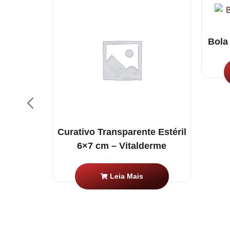
Bola
g CPR –
o
Curativo Transparente Estéril
6×7 cm – Vitalderme
Leia Mais