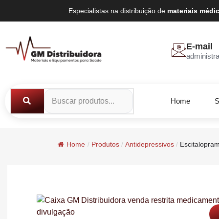
Especialistas na distribuição de
materiais médi
E-mail
administr
Home
S
Home
/
Produtos
/
Antidepressivos
/
Escitalopra