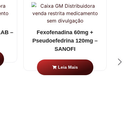
LAB –
Fexofenadina 60mg +
Valsarta
Pseudoefedrina 120mg –
C
SANOFI
Leia Mais