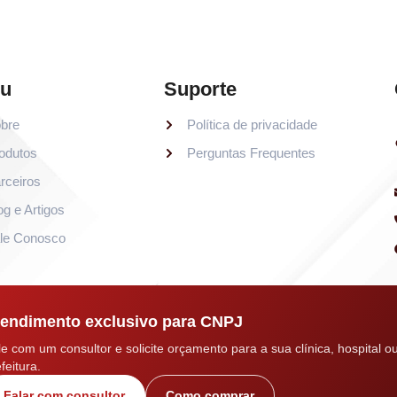
u
Suporte
bre
Política de privacidade
odutos
Perguntas Frequentes
rceiros
og e Artigos
le Conosco
endimento exclusivo para CNPJ
le com um consultor e solicite orçamento para a sua clínica, hospital o
feitura.
Falar com consultor
Como comprar