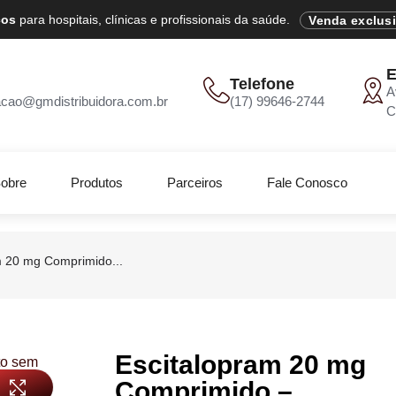
cos
para hospitais, clínicas e profissionais da saúde.
Venda exclus
E
Telefone
A
acao@gmdistribuidora.com.br
(17) 99646-2744
C
obre
Produtos
Parceiros
Fale Conosco
m 20 mg Comprimido...
Escitalopram 20 mg
Comprimido –