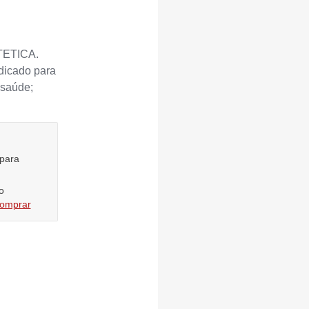
TETICA.
dicado para
 saúde;
 para
o
comprar