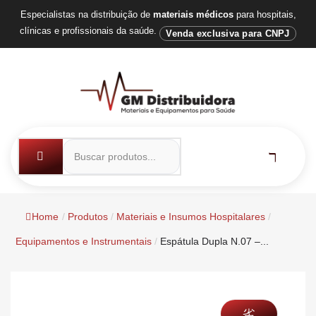
Especialistas na distribuição de
materiais médicos
para hospitais,
clínicas e profissionais da saúde.
Venda exclusiva para CNPJ
Home
/
Produtos
/
Materiais e Insumos Hospitalares
/
Equipamentos e Instrumentais
/
Espátula Dupla N.07 –...