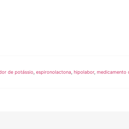
dor de potássio
,
espironolactona
,
hipolabor
,
medicamento d