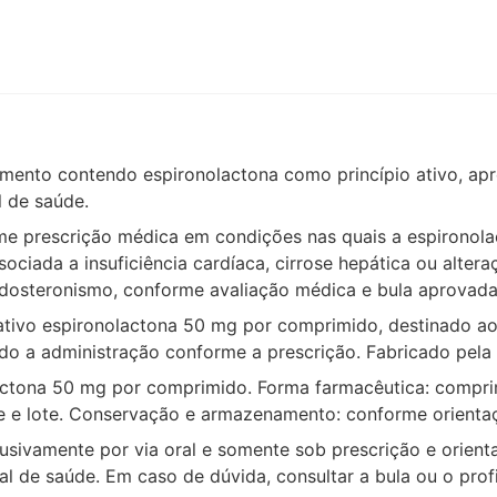
mento contendo espironolactona como princípio ativo, apr
l de saúde.
rme prescrição médica em condições nas quais a espironola
ciada a insuficiência cardíaca, cirrose hepática ou altera
dosteronismo, conforme avaliação médica e bula aprovada
 ativo espironolactona 50 mg por comprimido, destinado ao 
ndo a administração conforme a prescrição. Fabricado pe
nolactona 50 mg por comprimido. Forma farmacêutica: comp
e e lote. Conservação e armazenamento: conforme orienta
clusivamente por via oral e somente sob prescrição e orient
l de saúde. Em caso de dúvida, consultar a bula ou o profi