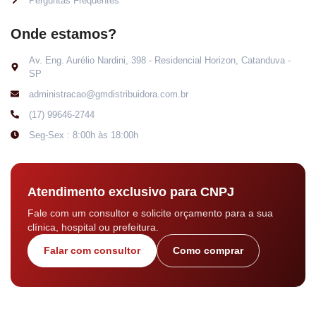
Perguntas Frequentes
Onde estamos?
Av. Eng. Aurélio Nardini, 398 - Residencial Horizon, Catanduva -
SP
administracao@gmdistribuidora.com.br
(17) 99646-2744
Seg-Sex : 8:00h às 18:00h
Atendimento exclusivo para CNPJ
Fale com um consultor e solicite orçamento para a sua
clínica, hospital ou prefeitura.
Falar com consultor
Como comprar