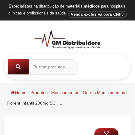
Especialistas na distribuição de
materiais médicos
para hospitais,
clínicas e profissionais da saúde.
Venda exclusiva para CNPJ
Home
/
Produtos
/
Medicamentos
/
Outros Medicamentos
/
Florent Infantil 200mg SCH...