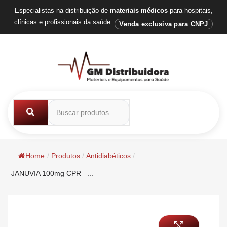
Especialistas na distribuição de
materiais médicos
para hospitais,
clínicas e profissionais da saúde.
Venda exclusiva para CNPJ
Home
/
Produtos
/
Antidiabéticos
/
JANUVIA 100mg CPR –...