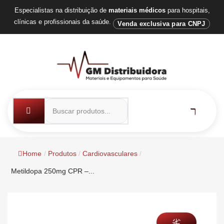
Especialistas na distribuição de
materiais médicos
para hospitais,
clínicas e profissionais da saúde.
Venda exclusiva para CNPJ
Home
/
Produtos
/
Cardiovasculares
/
Metildopa 250mg CPR –...