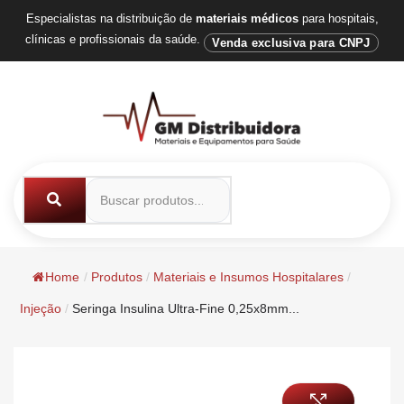
Especialistas na distribuição de
materiais médicos
para hospitais,
clínicas e profissionais da saúde.
Venda exclusiva para CNPJ
Home
/
Produtos
/
Materiais e Insumos Hospitalares
/
Injeção
/
Seringa Insulina Ultra-Fine 0,25x8mm...