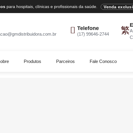
cos
para hospitais, clínicas e profissionais da saúde.
Venda exclus
E
Telefone
A
acao@gmdistribuidora.com.br
(17) 99646-2744
C
obre
Produtos
Parceiros
Fale Conosco