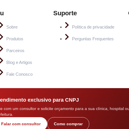
u
Suporte
Sobre
Política de privacidade
Produtos
Perguntas Frequentes
Parceiros
Blog e Artigos
Fale Conosco
endimento exclusivo para CNPJ
le com um consultor e solicite orçamento para a sua clínica, hospital o
feitura.
Falar com consultor
Como comprar