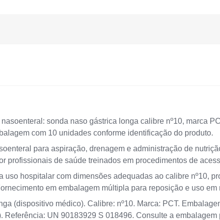
nasoenteral: sonda naso gástrica longa calibre nº10, marca PC
lagem com 10 unidades conforme identificação do produto.
oenteral para aspiração, drenagem e administração de nutriçã
por profissionais de saúde treinados em procedimentos de aces
 uso hospitalar com dimensões adequadas ao calibre nº10, proj
Fornecimento em embalagem múltipla para reposição e uso em ro
nga (dispositivo médico). Calibre: nº10. Marca: PCT. Embalag
). Referência: UN 90183929 S 018496. Consulte a embalagem 