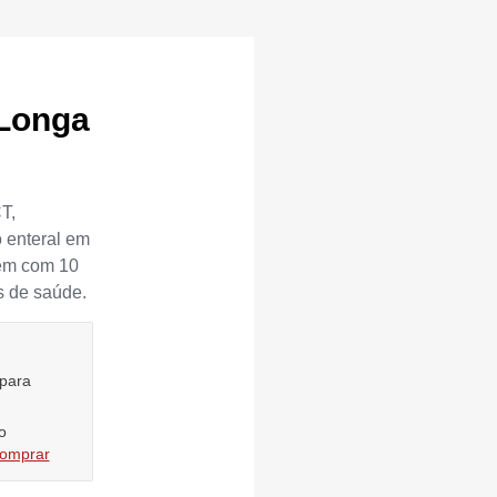
 Longa
T,
 enteral em
gem com 10
s de saúde.
 para
o
comprar