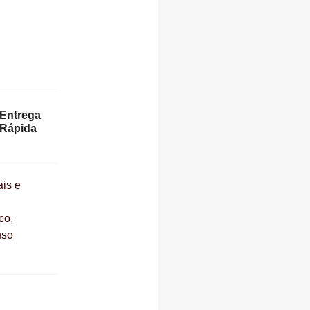
Entrega
Rápida
ais e
ico
,
uso