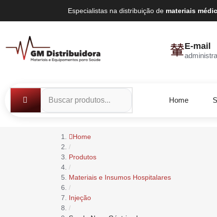
Especialistas na distribuição de
materiais médi
E-mail
administr
Home
S
Home
/
Produtos
/
Materiais e Insumos Hospitalares
/
Injeção
/