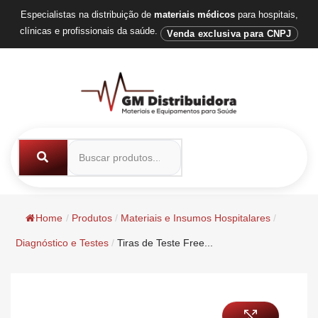
Especialistas na distribuição de
materiais médicos
para hospitais,
clínicas e profissionais da saúde.
Venda exclusiva para CNPJ
Home
/
Produtos
/
Materiais e Insumos Hospitalares
/
Diagnóstico e Testes
/
Tiras de Teste Free...