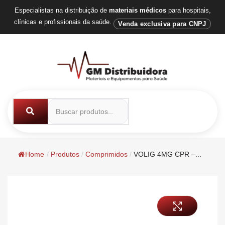
Especialistas na distribuição de
materiais médicos
para hospitais,
clínicas e profissionais da saúde.
Venda exclusiva para CNPJ
Home
/
Produtos
/
Comprimidos
/
VOLIG 4MG CPR –...